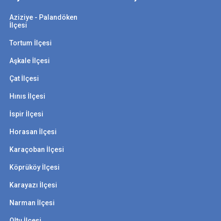
Aziziye - Palandöken
İlçesi
Tortum İlçesi
Aşkale İlçesi
Çat İlçesi
Hınıs İlçesi
İspir İlçesi
Horasan İlçesi
Karaçoban İlçesi
Köprüköy İlçesi
Karayazı İlçesi
Narman İlçesi
Oltu İlçesi