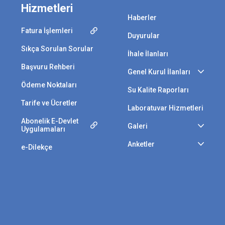
Hizmetleri
Haberler
Fatura İşlemleri
Duyurular
Sıkça Sorulan Sorular
İhale İlanları
Başvuru Rehberi
Genel Kurul İlanları
Ödeme Noktaları
Su Kalite Raporları
Tarife ve Ücretler
Laboratuvar Hizmetleri
Abonelik E-Devlet
Galeri
Uygulamaları
Anketler
e-Dilekçe