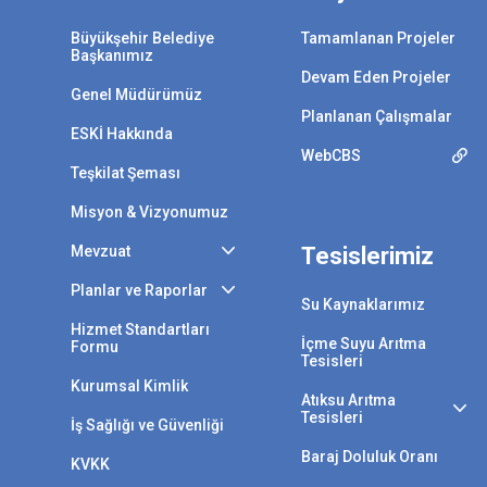
Büyükşehir Belediye
Tamamlanan Projeler
Başkanımız
Devam Eden Projeler
Genel Müdürümüz
Planlanan Çalışmalar
ESKİ Hakkında
WebCBS
Teşkilat Şeması
Misyon & Vizyonumuz
Mevzuat
Tesislerimiz
Planlar ve Raporlar
Su Kaynaklarımız
Hizmet Standartları
İçme Suyu Arıtma
Formu
Tesisleri
Kurumsal Kimlik
Atıksu Arıtma
Tesisleri
İş Sağlığı ve Güvenliği
Baraj Doluluk Oranı
KVKK