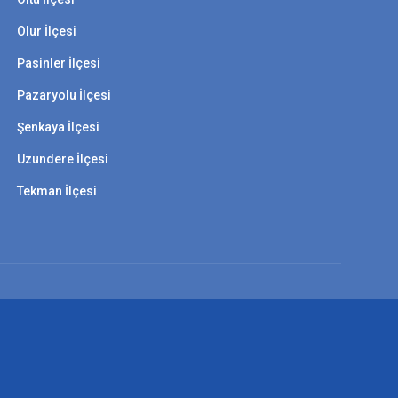
Olur İlçesi
Pasinler İlçesi
Pazaryolu İlçesi
Şenkaya İlçesi
Uzundere İlçesi
Tekman İlçesi