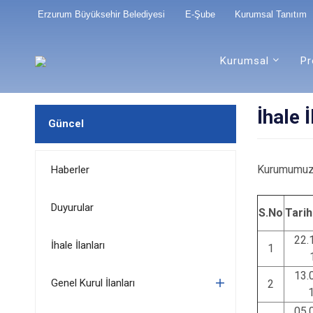
Erzurum Büyüksehir Belediyesi
E-Şube
Kurumsal Tanıtım
Kurumsal
Pr
İhale İ
Güncel
Kurumumuza 
Haberler
Duyurular
S.No
Tarih
22.
İhale İlanları
1
13.
Genel Kurul İlanları
2
05.