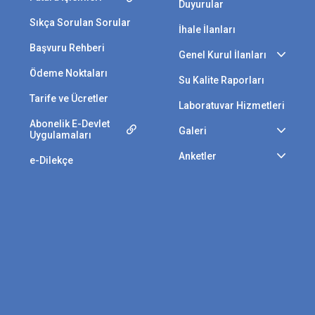
Duyurular
Sıkça Sorulan Sorular
İhale İlanları
Başvuru Rehberi
Genel Kurul İlanları
Ödeme Noktaları
Su Kalite Raporları
Tarife ve Ücretler
Laboratuvar Hizmetleri
Abonelik E-Devlet
Galeri
Uygulamaları
Anketler
e-Dilekçe