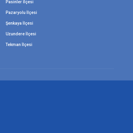
Pasinler İlçesi
Pazaryolu İlçesi
Şenkaya İlçesi
Uzundere İlçesi
Tekman İlçesi