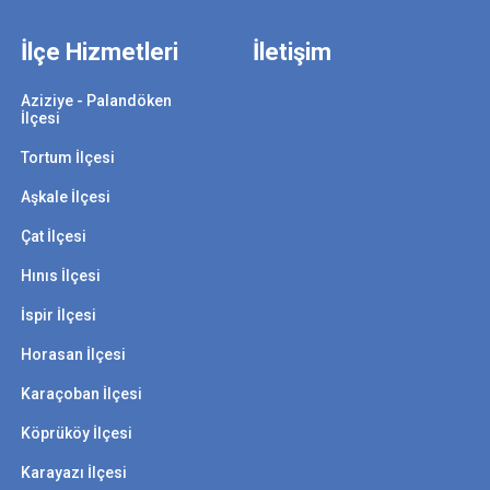
İlçe Hizmetleri
İletişim
Aziziye - Palandöken
İlçesi
Tortum İlçesi
Aşkale İlçesi
Çat İlçesi
Hınıs İlçesi
İspir İlçesi
Horasan İlçesi
Karaçoban İlçesi
Köprüköy İlçesi
Karayazı İlçesi