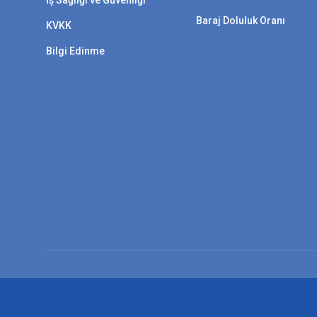
İş Sağlığı ve Güvenliği
Baraj Doluluk Oranı
KVKK
Bilgi Edinme