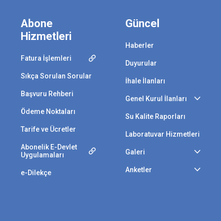
Abone
Güncel
Hizmetleri
Haberler
Fatura İşlemleri
Duyurular
Sıkça Sorulan Sorular
İhale İlanları
Başvuru Rehberi
Genel Kurul İlanları
Ödeme Noktaları
Su Kalite Raporları
Tarife ve Ücretler
Laboratuvar Hizmetleri
Abonelik E-Devlet
Galeri
Uygulamaları
Anketler
e-Dilekçe