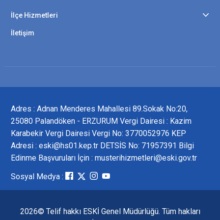
İlçe Hizmetleri
İletişim
Adres : Adnan Menderes Mahallesi 89.Sokak No:20,
25080 Palandöken - ERZURUM Vergi Dairesi : Kazim
Karabekir Vergi Dairesi Vergi No: 3770052976 KEP
Adresi : eski@hs01.kep.tr DETSİS No: 71957391 Bilgi
Edinme Başvuruları İçin : musterihizmetleri@eski.gov.tr
Sosyal Medya :
2026© Telif hakkı ESKİ Genel Müdürlüğü. Tüm hakları